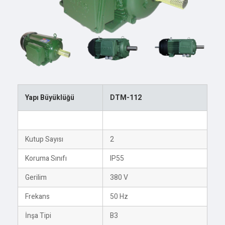
Yapı Büyüklüğü
DTM-112
Anma Gücü
7,5 kW
Kutup Sayısı
2
Koruma Sınıfı
IP55
Gerilim
380 V
Frekans
50 Hz
İnşa Tipi
B3