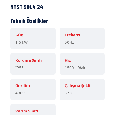
NMST 90L4 24
Teknik Özellikler
Güç
Frekans
1.5 kW
50Hz
Koruma Sınıfı
Hız
IP55
1500 1/dak
Gerilim
Çalışma Şekli
400V
S2 2
Verim Sınıfı